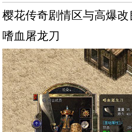
樱花传奇剧情区与高爆改
嗜血屠龙刀